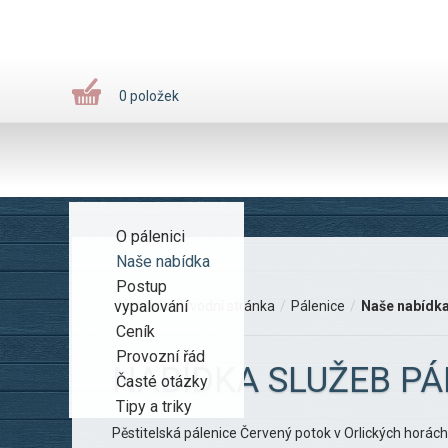
0 položek
O pálenici
Naše nabídka
Postup
vypalování
Jste zde:
Úvodní stránka
/
Pálenice
/
Naše nabídk
Ceník
Provozní řád
NABÍDKA SLUŽEB PÁ
Časté otázky
Tipy a triky
Pěstitelská pálenice Červený potok v Orlických horách