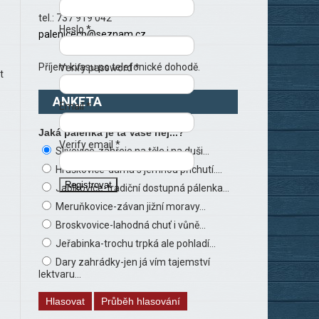
tel.: 737 919 042
Heslo *
palenicecp@seznam.cz
Příjem kvasu po telefonické dohodě.
Verify password *
t
ANKETA
Email *
Jaká pálenka je ta Vaše nej...?
Verify email *
Slivovice-zahřeje na těle i na duši...
Hruškovice-dáma s jemnou příchutí....
Registrovat
Jablkovice-tradiční dostupná pálenka...
Meruňkovice-závan jižní moravy...
Broskvovice-lahodná chuť i vůně...
Jeřabinka-trochu trpká ale pohladí...
Dary zahrádky-jen já vím tajemství
lektvaru...