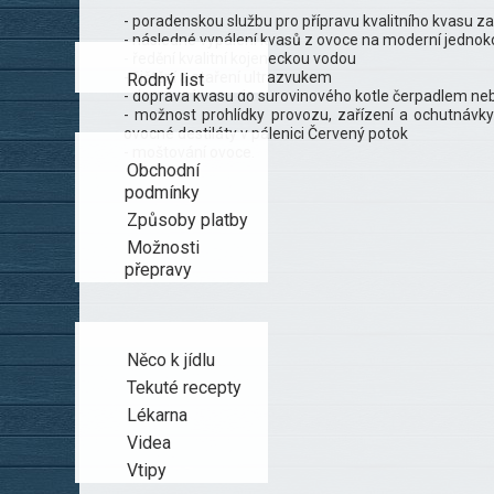
- poradenskou službu pro přípravu kvalitního kvasu 
- následné vypálení kvasů z ovoce na moderní jednokot
- ředění kvalitní kojeneckou vodou
- čištění a staření ultrazvukem
Rodný list
- doprava kvasu do surovinového kotle čerpadlem ne
- možnost prohlídky provozu, zařízení a ochutnáv
ovocné destiláty v pálenici Červený potok
- moštování ovoce.
Obchodní
podmínky
Způsoby platby
Možnosti
přepravy
Něco k jídlu
Tekuté recepty
Lékarna
Videa
Vtipy