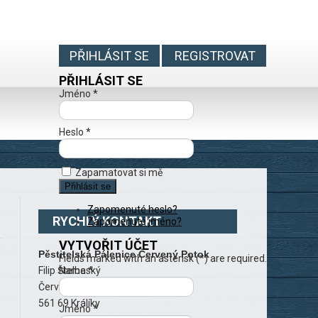
PŘIHLÁSIT SE
REGISTROVAT
PŘIHLÁSIT SE
Jméno *
Heslo *
Zapamatovat si mě
Zapomenuté heslo?
RYCHLÝ KONTAKT
Zapomenuté jméno?
VYTVOŘIT ÚČET
Pěstitelská Pálenice Červený Potok
Fields marked with an asterisk (*) are required.
Filip Štelbaský
Name *
Červený Potok 83
561 69 Králíky
Jméno *