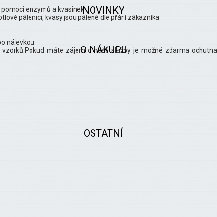
NOVINKY
za pomoci enzymů a kvasinek
lové pálenici, kvasy jsou pálené dle přání zákazníka
bo nálevkou
O NÁKUPU
ky vzorků.Pokud máte zájem o naše služby je možné zdarma ochutna
OSTATNÍ